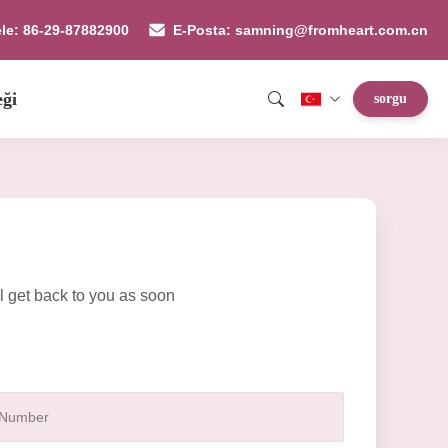
ele: 86-29-87882900
E-Posta: samning@fromheart.com.cn
eği
sorgu
l get back to you as soon