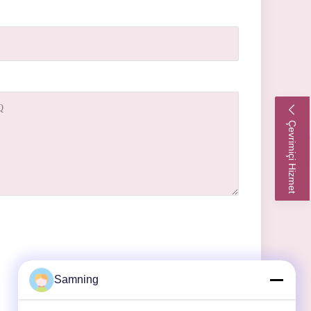
Çevrimiçi Hizmet
Samning