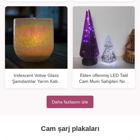
Tropikal Monstera Yapraklı
İçin Çan Kubbe Cam
Cam Şamdanlı
Kapaklı
Iridescent Votive Glass
Elden üflenmiş LED Tatil
Şamdanlılar Yarım Kaba
Cam Mum Sahipleri Noel
Kum Yüzeyi
Ağacı Deseni
Daha fazlasını izle
Cam şarj plakaları