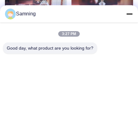
Yemek Deneyimini Artıran
Bir Zirve Altını Gösteren
Samning
3:27 PM
Good day, what product are you looking for?
Şeffaf kurşunsuz 21 inç
Kapaklı, derin kesilmiş,
cam kubbe kloche
kazınmış 5 litrelik cam
kavanoz.
Daha fazlasını izle
Ana Sayfa
Ürünler
Hakkımızda
Fabrika Turu
Kalite Kontrol
Bize Ulaşın
Teklif Isteği
tele:
86-29-87882900