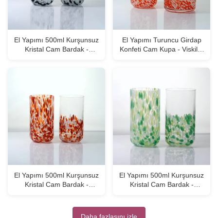
El Yapımı 500ml Kurşunsuz
El Yapımı Turuncu Girdap
Kristal Cam Bardak -
Konfeti Cam Kupa - Viskiler
Viskiler ve Sular İçin
ve Kokteyller İçin Zanaatkar
Zanaatkar İçme Bardağı
İşçiliğiyle Üretilmiş İçme
Bardağı
El Yapımı 500ml Kurşunsuz
El Yapımı 500ml Kurşunsuz
Kristal Cam Bardak -
Kristal Cam Bardak -
Viskiler ve Sular İçin
Viskiler ve Sular İçin
Zanaatkar İçme Bardağı
Zanaatkar İçme Bardağı
Daha fazlasını izle