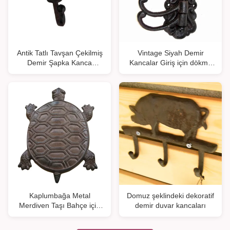
Antik Tatlı Tavşan Çekilmiş
Vintage Siyah Demir
Demir Şapka Kanca
Kancalar Giriş için dökme
Çekilmiş Demir El Sanatları
demir aletler
Kaplumbağa Metal
Domuz şeklindeki dekoratif
Merdiven Taşı Bahçe için
demir duvar kancaları
dökme demir el sanatları