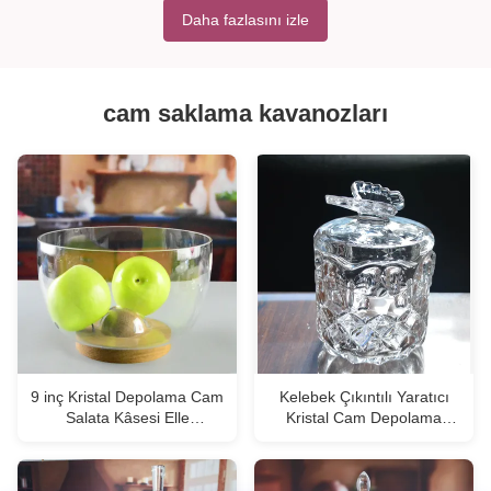
Daha fazlasını izle
cam saklama kavanozları
9 inç Kristal Depolama Cam
Kelebek Çıkıntılı Yaratıcı
Salata Kâsesi Elle
Kristal Cam Depolama
Fırlatılmış Kristal Cam ve
Küpleri
Katı Ahşap Standla
Tasarlanmış Herhangi Bir