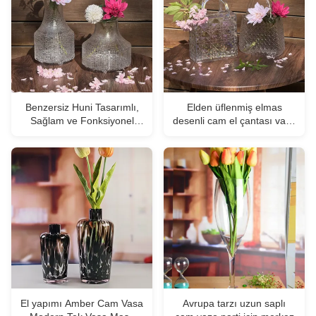
Benzersiz Huni Tasarımlı,
Elden üflenmiş elmas
Sağlam ve Fonksiyonel
desenli cam el çantası vazo
Çiçek Düzenlemeleri İçin El
- Ev ve düğün dekorasyonu
Yapımı Dokulu Cam Vazo
için çok yönlü dekoratif
merkez
El yapımı Amber Cam Vasa
Avrupa tarzı uzun saplı