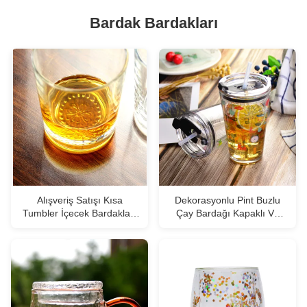
Bardak Bardakları
Alışveriş Satışı Kısa
Dekorasyonlu Pint Buzlu
Tumbler İçecek Bardakları
Çay Bardağı Kapaklı Ve
Özel Çıkartma Çiçek
Silikatlı Saman Kokteyl
Deseni Çift Eski Moda Cam
Tumbler İçme Bardakları
Kupa