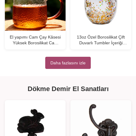
El yapımı Cam Çay Kâsesi
13oz Özel Borosilikat Çift
Yüksek Borosilikat Cam
Duvarlı Tumbler İçeriği
Çay Kâsesi Tumbler İçme
Renkli Parlaklıklı İçki
Bardakları
Bardakları
Daha fazlasını izle
Dökme Demir El Sanatları