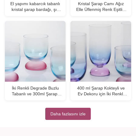
El yapımı kabarcık tabanlı
Kristal Şarap Camı Ağız
kristal şarap bardağı, şık
Elle Üflenmiş Renk Eşitliği
yemek için kurşunsuz
ve Çoklu Boyut
kristal bardak
Seçenekleriyle Üflenmiş
Cam Partiler ve Hediye için
İdeal
İki Renkli Degrade Buzlu
400 ml Şarap Kokteyli ve
Tabanlı ve 300ml Şarap,
Ev Dekoru için İki Renkli
Kokteyl ve Ev Dekorasyonu
Eşitlik ve Dondurulmuş
İçin Üfleme Kristal Şarap
Temel ile Elden Fırlatılmış
Kadehi
Kristal Şarap Cam Kâsesi
Daha fazlasını izle