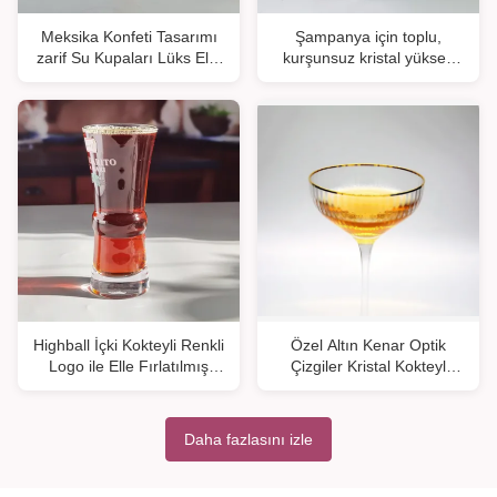
Meksika Konfeti Tasarımı
Şampanya için toplu,
zarif Su Kupaları Lüks Elle
kurşunsuz kristal yüksek
Fırlatılmış Konfeti
toplu çoraplar
Kokteyller Cam Kupalar
Romantik Kısa Köklü Şarap
Bardakları
Highball İçki Kokteyli Renkli
Özel Altın Kenar Optik
Logo ile Elle Fırlatılmış
Çizgiler Kristal Kokteyl
Kristal Bardaklar
Gözlükler
Daha fazlasını izle