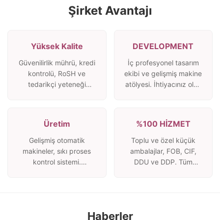
Şirket Avantajı
Yüksek Kalite
DEVELOPMENT
Güvenilirlik mührü, kredi
İç profesyonel tasarım
kontrolü, RoSH ve
ekibi ve gelişmiş makine
tedarikçi yeteneği
atölyesi. İhtiyacınız olan
değerlendirmesi.
ürünleri geliştirmek için
Şirketin sıkı bir kalite
işbirliği yapabiliriz.
kontrol sistemi ve
Üretim
%100 HİZMET
profesyonel test
laboratuvarı var.
Gelişmiş otomatik
Toplu ve özel küçük
makineler, sıkı proses
ambalajlar, FOB, CIF,
kontrol sistemi.
DDU ve DDP. Tüm
İhtiyacınızın ötesinde
endişeleriniz için en iyi
tüm Elektrik
çözümü bulmanıza
terminallerini üretebiliriz.
yardım edelim.
Haberler