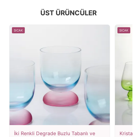
ÜST ÜRÜNCÜLER
SICAK
SICAK
İki Renkli Degrade Buzlu Tabanlı ve
Kristal