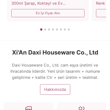
300ml Şarap, Kokteyl ve Ev
Renk Eş
Dekorasyonu İçin Üfleme Kristal Şarap
Seçenek
En İyi Fiyatı Alın
Kadehi
ve Hedi
Xi'An Daxi Houseware Co., Ltd
Daxi Houseware Co., Ltd. cam eşya üretimi ve
ihracatında liderdir. Yeni ürün tasarımı + numune
geliştirme + kalite Ctr + seri üretim + teslimat.
Hakkımızda