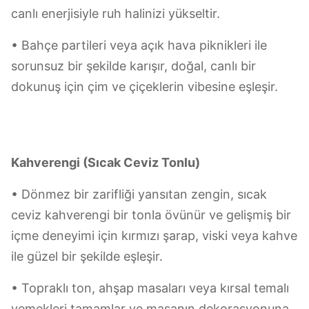
Gökyüzü Mavi
• Temiz bir gökyüzünün hissini yansıtır ‡ lezzetli
kokteyller ve köpüklü şaraplarla eşleştirerek
lezzetli bir sahil rahatlığı yaşatabilirsiniz.
• Temiz, iyileştirici ton, sabah suyu veya öğleden
sonra çayı için mükemmel hale getirir ve günlük
anları küçük mutlu kazalara dönüştürür.