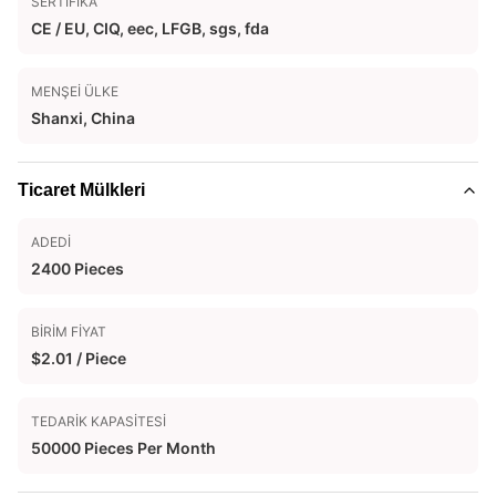
SERTIFIKA
CE / EU, CIQ, eec, LFGB, sgs, fda
MENŞEI ÜLKE
Shanxi, China
Ticaret Mülkleri
ADEDI
2400 Pieces
BIRIM FIYAT
$2.01 / Piece
TEDARIK KAPASITESI
50000 Pieces Per Month