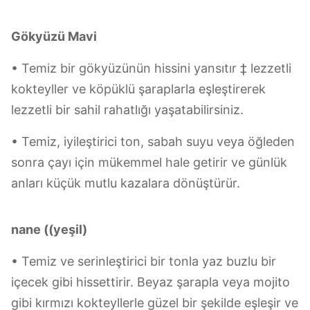
• Masanıza Provence'in çiçek tarlalarının bir
parçası gibi nazik, romantik bir vibe getiriyor.
Şampanya veya tatlı beyaz şarap ile eşleşmek
için mükemmel,Fransız cazibesinin bir
dokunuşunu içme anlarına ekleyerek..
• İçinden kırılan ışık yumuşak bir mor ton taşır ve
masanıza hayal gibi bir his verir, bu da kızların
buluşmaları veya yıldönümü kadeh kaldırmaları
için idealdir.