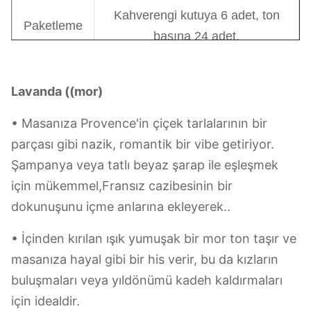
16.5oz Yeşil: 6*3*15cm
Boyut
20.85oz Mor: 6*3*15.5cm
19 oz Mavi: 6*3*15.5cm
Kapasite
400-590 ml
Ağırlık
-g
Renk
Mor/mavi/yeşil/kahverengi
Kahverengi kutuya 6 adet, ton
Paketleme
başına 24 adet.
1000, eğer stokta ise, MOQ 500
MOQ
pcs olacak.
Lavanda ((mor)