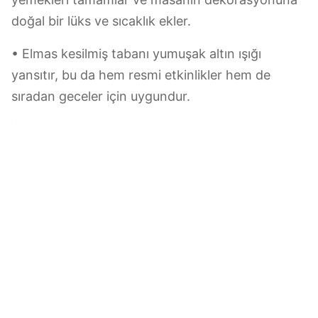
nane ((yeşil)
• Temiz ve serinleştirici bir tonla yaz buzlu bir
içecek gibi hissettirir. Beyaz şarapla veya mojito
gibi kırmızı kokteyllerle güzel bir şekilde eşleşir ve
canlı enerjisiyle ruh halinizi yükseltir.
• Bahçe partileri veya açık hava piknikleri ile
sorunsuz bir şekilde karışır, doğal, canlı bir
dokunuş için çim ve çiçeklerin vibesine eşleşir.
Kahverengi (Sıcak Ceviz Tonlu)
• Dönmez bir zarifliği yansıtan zengin, sıcak