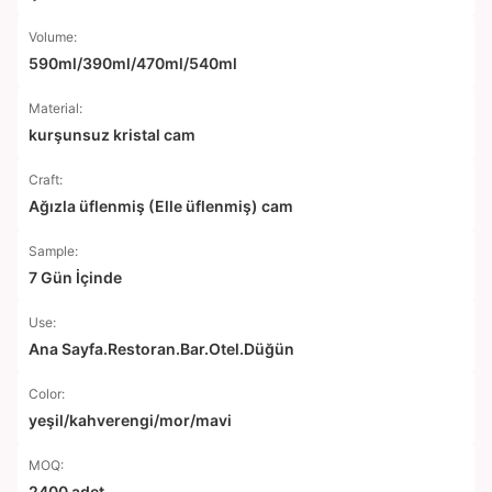
Volume:
590ml/390ml/470ml/540ml
Material:
kurşunsuz kristal cam
Craft:
Ağızla üflenmiş (Elle üflenmiş) cam
Sample:
7 Gün İçinde
Use:
Ana Sayfa.Restoran.Bar.Otel.Düğün
Color:
yeşil/kahverengi/mor/mavi
MOQ:
2400 adet