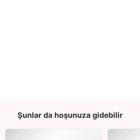
ceviz kahverengi bir tonla övünür ve gelişmiş bir
içme deneyimi için kırmızı şarap, viski veya kahve
ile güzel bir şekilde eşleşir.
• Topraklı ton, ahşap masaları veya kırsal temalı
yemekleri tamamlar ve masanın dekorasyonuna
doğal bir lüks ve sıcaklık ekler.
• Elmas kesilmiş tabanı yumuşak altın ışığı
yansıtır, bu da hem resmi etkinlikler hem de
sıradan geceler için uygundur.