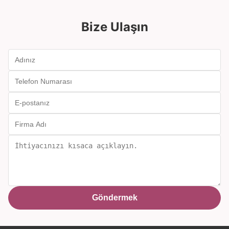
Şunlar da hoşunuza gidebilir
İki Renkli Degrade Buzlu Tabanlı ve 300ml
Kristal Şarap