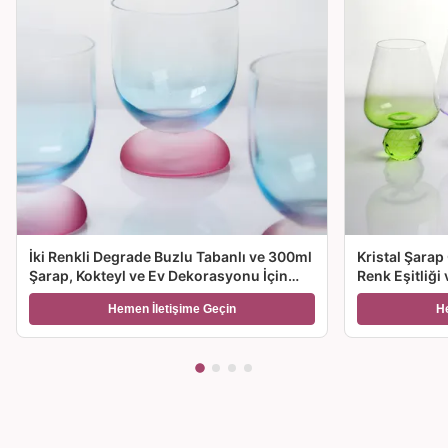
İki Renkli Degrade Buzlu Tabanlı ve 300ml
Kristal Şarap
Şarap, Kokteyl ve Ev Dekorasyonu İçin
Renk Eşitliği
Üfleme Kristal Şarap Kadehi
Seçenekleriyl
Hemen İletişime Geçin
H
Hediye için İ