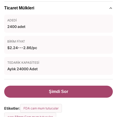
Ticaret Mülkleri
ADEDI
2400 adet
BIRIM FIYAT
$2.24---2.86/pc
TEDARIK KAPASITESI
Aylık 24000 Adet
Şimdi Sor
Etiketler:
FDA cam mum tutucular
çapı 58mm Cam mum tutucular