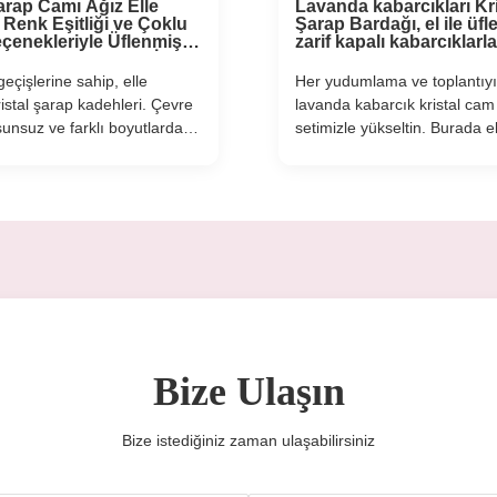
Şarap Camı Ağız Elle
Lavanda kabarcıkları Kri
 Renk Eşitliği ve Çoklu
Şarap Bardağı, el ile üf
çenekleriyle Üflenmiş
zarif kapalı kabarcıklarla
ler ve Hediye için İdeal
zarifliği dayanıklılıkla bir
geçişlerine sahip, elle
Her yudumlama ve toplantıyı
ristal şarap kadehleri. Çevre
lavanda kabarcık kristal cam
şunsuz ve farklı boyutlarda
setimizle yükseltin. Burada e
) mevcuttur. Özel logolar
becerisi, rüyaların yumuşak r
r. Restoranlar, oteller ve özel
buluyor. Her parça usta zana
için idealdir.
tarafından dikkatli bir şekilde
yapımıdır. Işığı yakalayan h
hapsedilmiş kabarcıklar ve ze
Bize Ulaşın
Bize istediğiniz zaman ulaşabilirsiniz