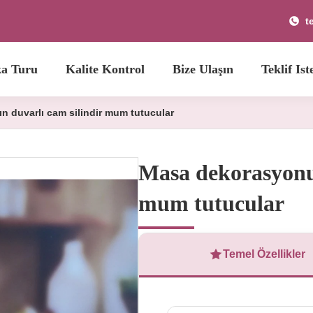
t
ka Turu
Kalite Kontrol
Bize Ulaşın
Teklif Ist
n duvarlı cam silindir mum tutucular
Masa dekorasyonu 
mum tutucular
Temel Özellikler