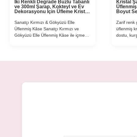
İki Renkli Degrade Buzlu Tabanlı
Kristal 
ve 300ml Şarap, Kokteyl ve Ev
Üflenmiş
Dekorasyonu İçin Üfleme Kristal
Boyut Se
Şarap Kadehi
Cam Parti
Sanatçı Kırmızı & Gökyüzü Elle
Zarif renk 
Üflenmiş Kâse Sanatçı Kırmızı ve
üflenmiş k
Gökyüzü Elle Üflenmiş Kâse ile içme
dostu, kur
deneyiminizi yükseltin.Her bardak el ile
(390-590ml
üflenir ve bitirilir., insan yaratıcılığının
kabul edili
ince izlerini taşıyan eşsiz bir parça
etkinlikler 
oluşturur. İmza tasarımı, yumuşak, yarı
saydam gökyüzü mavi gövdesine ...