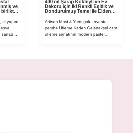
stal
400 ml Şarap Kokteyli ve Ev
lenmiş ve
Dekoru için İki Renkli Eşitlik ve
 birlikte
Dondurulmuş Temel ile Elden
leştirir
Fırlatılmış Kristal Şarap Cam
Kâsesi
, el yapımı
Artisan Mavi & Yumuşak Lavanta-
 eşya
pembe Üfleme Kadeh Geleneksel cam
l sanatı
üfleme sanatının modern pastel
enklerini
estetikle buluştuğu bu Üfleme Kadeh ile
atkârlar
yudumlama deneyiminizi zenginleştirin.
 el
Usta zanaatkarlarımızın yetenekli
assas,
ellerinden çıkan her bir cam, elle
ngin bir...
üflenip bitirilerek, insan yaratıcılığının
ince izlerini ...