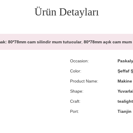
Ürün Detayları
ak:
80*78mm cam silindir mum tutucular
,
80*78mm açık cam mum 
Occasion:
Paskal
Color:
Şeffaf Ş
Product Name:
Makine 
Shape:
Yuvarla
Craft:
tealigh
Port:
Tianjin