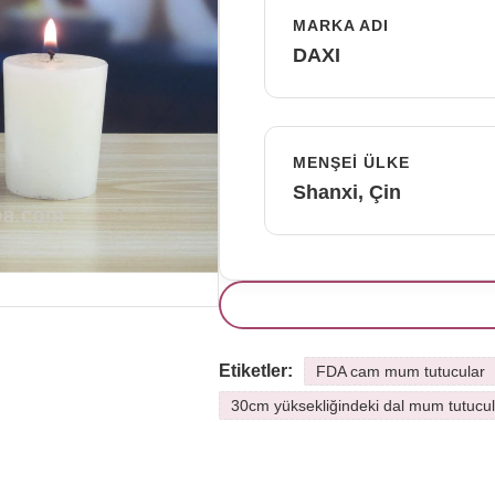
MARKA ADI
DAXI
MENŞEI ÜLKE
Shanxi, Çin
Etiketler:
FDA cam mum tutucular
30cm yüksekliğindeki dal mum tutucul