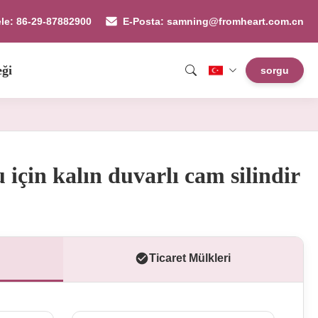
ele: 86-29-87882900
E-Posta: samning@fromheart.com.cn
eği
sorgu
için kalın duvarlı cam silindir
Ticaret Mülkleri