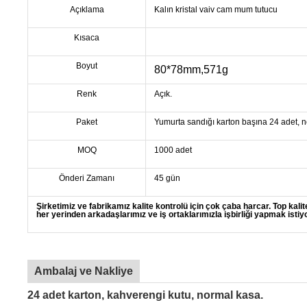
Açıklama
Kalın kristal vaiv cam mum tutucu
Kısaca
Boyut
80*78mm,571g
Renk
Açık.
Paket
Yumurta sandığı karton başına 24 adet, n
MOQ
1000 adet
Önderi Zamanı
45 gün
Şirketimiz ve fabrikamız kalite kontrolü için çok çaba harcar. Top kali
her yerinden arkadaşlarımız ve iş ortaklarımızla işbirliği yapmak istiyo
Ambalaj ve Nakliye
24 adet karton, kahverengi kutu, normal kasa.