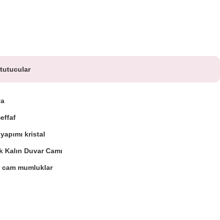
tutucular
ya
effaf
yapımı kristal
k Kalın Duvar Camı
t cam mumluklar