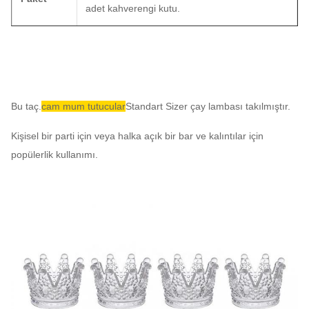
adet kahverengi kutu.
MOQ
1000 adet
Önderi
45 gün
Bu taç.
cam mum tutucular
Standart Sizer çay lambası takılmıştır.
Zamanı
Kişisel bir parti için veya halka açık bir bar ve kalıntılar için
popülerlik kullanımı.