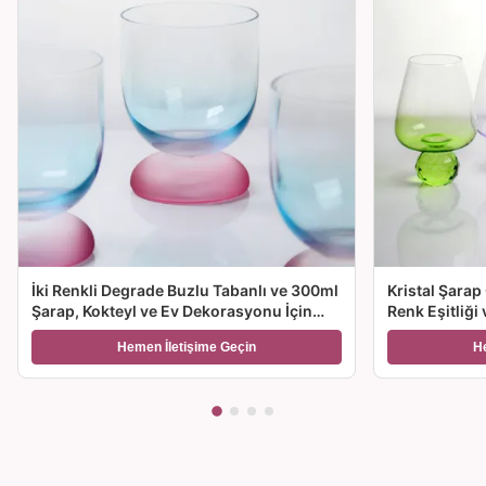
İki Renkli Degrade Buzlu Tabanlı ve 300ml
Kristal Şarap
Şarap, Kokteyl ve Ev Dekorasyonu İçin
Renk Eşitliği
Üfleme Kristal Şarap Kadehi
Seçenekleriyl
Hemen İletişime Geçin
H
Hediye için İ