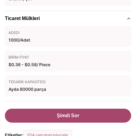
Ticaret Mülkleri
ADEDI
1000/Adet
BIRIM FIYAT
$0.36 - $0.58/ Piece
TEDARIK KAPASITESI
Ayda 80000 parça
Şimdi Sor
Etiketler:
FDA cam mum tutucular