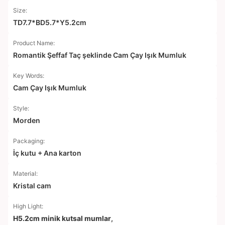
Size:
TD7.7*BD5.7*Y5.2cm
Product Name:
Romantik Şeffaf Taç şeklinde Cam Çay Işık Mumluk
Key Words:
Cam Çay Işık Mumluk
Style:
Morden
Packaging:
İç kutu + Ana karton
Material:
Kristal cam
High Light:
H5.2cm minik kutsal mumlar
,