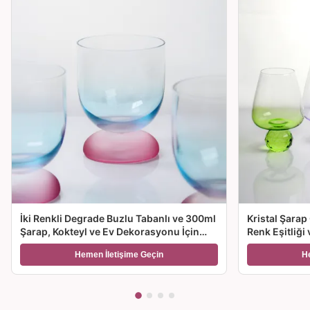
İki Renkli Degrade Buzlu Tabanlı ve 300ml
Kristal Şarap
Şarap, Kokteyl ve Ev Dekorasyonu İçin
Renk Eşitliği
Üfleme Kristal Şarap Kadehi
Seçenekleriyl
Hemen İletişime Geçin
H
Hediye için İ