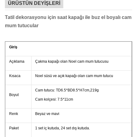
ÜRÜSTÜN DEYİŞLERİ
Tatil dekorasyonu için saat kapağı ile buz el boyalı cam
mum tutucular
Giriş
Açıklama
Çakma kapağı olan Noel cam mum tutucusu
Kısaca
Noel süsü ve açık kapağı olan cam mum tutucu
Cam tutucu: TD6.5*BD8.5*H7cm,219g
Boyut
Cam kolçesi: 7.5*11cm
Renk
Beyaz ve mavi
Paket
1 set iç kutuda, 24 set dış kutuda.