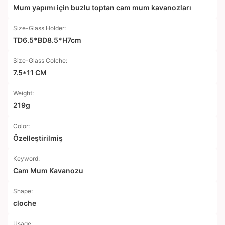
Mum yapımı için buzlu toptan cam mum kavanozları
Size-Glass Holder:
TD6.5*BD8.5*H7cm
Size-Glass Colche:
7.5*11 CM
Weight:
219g
Color:
Özelleştirilmiş
Keyword:
Cam Mum Kavanozu
Shape:
cloche
Usage: