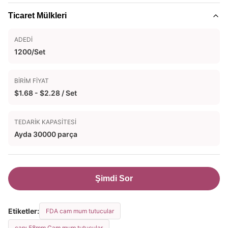
Ticaret Mülkleri
ADEDI
1200/Set
BIRIM FIYAT
$1.68 - $2.28 / Set
TEDARIK KAPASITESI
Ayda 30000 parça
Şimdi Sor
Etiketler:
FDA cam mum tutucular
çapı 58mm Cam mum tutucular