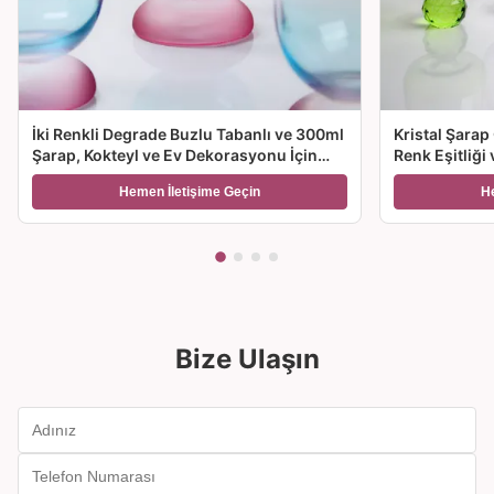
İki Renkli Degrade Buzlu Tabanlı ve 300ml
Kristal Şarap
Şarap, Kokteyl ve Ev Dekorasyonu İçin
Renk Eşitliği
Üfleme Kristal Şarap Kadehi
Seçenekleriyl
Hemen İletişime Geçin
H
Hediye için İ
Bize Ulaşın