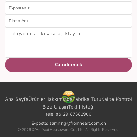
Göndermek
Ana Sayfa
Ürünler
Hakkımızda
Fabrika Turu
Kalite Kontrol
Bize Ulaşın
Teklif Isteği
tele:
86-29-87882900
E-posta:
samning@fromheart.com.cn
© 2026 Xi'An Daxi Houseware Co., Ltd. All Rights Reserved.