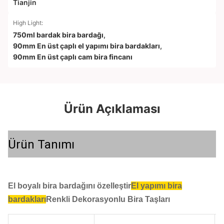
Tianjin
High Light:
750ml bardak bira bardağı
,
90mm En üst çaplı el yapımı bira bardakları
,
90mm En üst çaplı cam bira fincanı
Ürün Açıklaması
Ürün Tanımı
El boyalı bira bardağını özelleştir
El yapımı bira
bardakları
Renkli Dekorasyonlu Bira Taşları