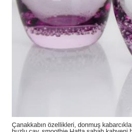
Çanakkabın özellikleri, donmuş kabarcıklar
buzlu çay, smoothie,Hatta sabah kahveni bil