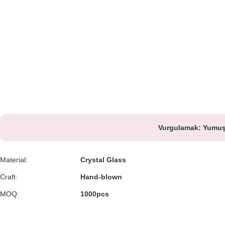
Vurgulamak:
Yumuşa
Material:
Crystal Glass
Craft:
Hand-blown
MOQ:
1000pcs