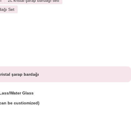
ı
2L kristal şarap bardağı seti
dağı Set
kristal şarap bardağı
Lass/Water Glass
can be custiomized)