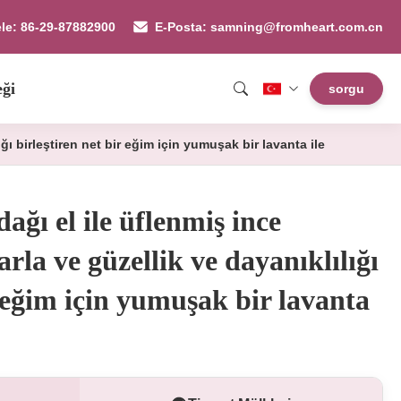
ele: 86-29-87882900
E-Posta: samning@fromheart.com.cn
eği
sorgu
ğı birleştiren net bir eğim için yumuşak bir lavanta ile
ağı el ile üflenmiş ince
arla ve güzellik ve dayanıklılığı
r eğim için yumuşak bir lavanta