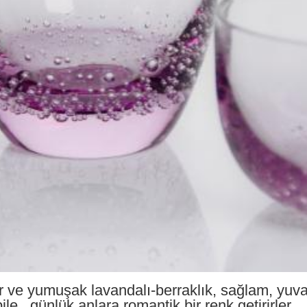
 ve yumuşak lavandalı-berraklık, sağlam, yuvarl
e., günlük anlara romantik bir renk getirirler.