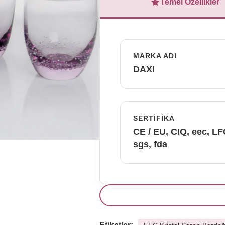
Temel Özellikler
MARKA ADI
DAXI
SERTIFIKA
CE / EU, CIQ, eec, L
sgs, fda