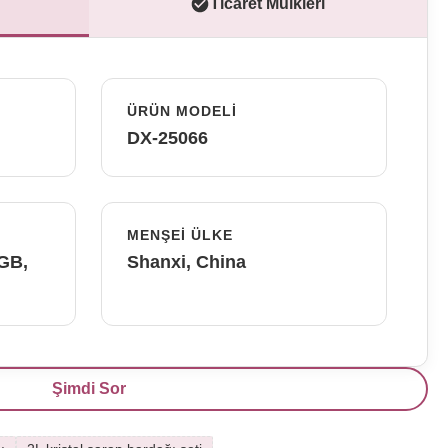
Ticaret Mülkleri
ÜRÜN MODELI
DX-25066
MENŞEI ÜLKE
FGB,
Shanxi, China
Şimdi Sor