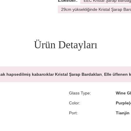
Etiketler:
EEC Kristal Şarap Bardağ
29cm yüksekliğinde Kristal Şarap Bar
Ürün Detayları
k hapsedilmiş kabarcıklar Kristal Şarap Bardakları
,
Elle üflenen 
Glass Type:
Wine G
Color:
Purple(
Port:
Tianjin