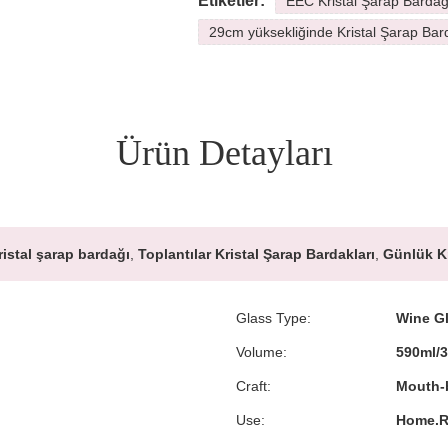
Etiketler:
EEC Kristal Şarap Bardağ
29cm yüksekliğinde Kristal Şarap Bar
Ürün Detayları
ristal şarap bardağı
,
Toplantılar Kristal Şarap Bardakları
,
Günlük Kr
Glass Type:
Wine G
Volume:
590ml/
Craft:
Mouth-
Use:
Home.R