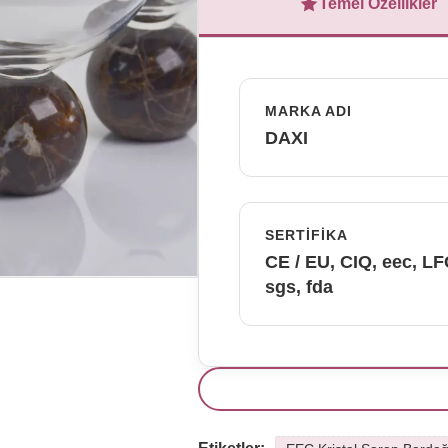
Temel Özellikler
MARKA ADI
DAXI
SERTIFIKA
CE / EU, CIQ, eec, L
sgs, fda