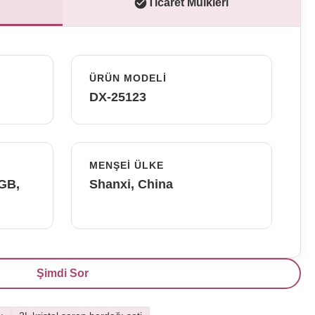
Ticaret Mülkleri
ÜRÜN MODELI
DX-25123
MENŞEI ÜLKE
FGB,
Shanxi, China
Şimdi Sor