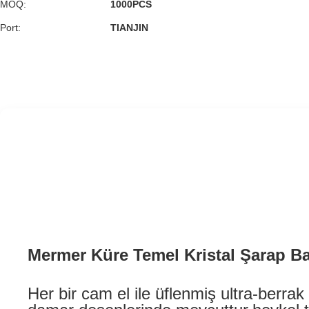
MOQ:
1000PCS
Port:
TIANJIN
Mermer Küre Temel Kristal Şarap Bar
Her bir cam el ile üflenmiş ultra-berrak 