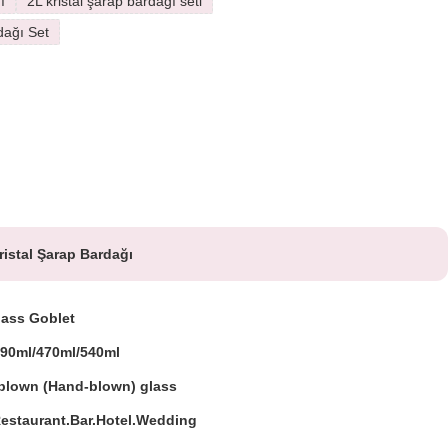
ı
2L kristal şarap bardağı seti
dağı Set
istal Şarap Bardağı
lass Goblet
390ml/470ml/540ml
blown (Hand-blown) glass
estaurant.Bar.Hotel.Wedding