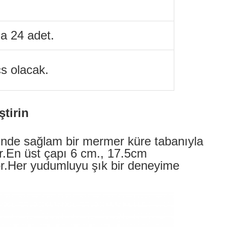
a 24 adet.
s olacak.
tirin
rinde sağlam bir mermer küre tabanıyla
rir.En üst çapı 6 cm., 17.5cm
yor.Her yudumluyu şık bir deneyime