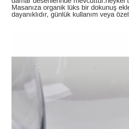
damar desenlerinde mevcuttur.heykel t
Masanıza organik lüks bir dokunuş ekl
dayanıklıdır, günlük kullanım veya özel t