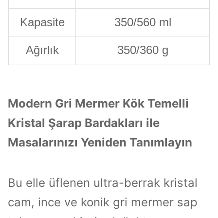
Kapasite
350/560 ml
Ağırlık
350/360 g
Renk
mermer gri/kahverengi
Modern Gri Mermer Kök Temelli
Kahverengi kutuya 6
Kristal Şarap Bardakları ile
Paketleme
adet, ton başına 24
Masalarınızı Yeniden Tanımlayın
adet.
1000, eğer stokta ise,
MOQ
Bu elle üflenen ultra-berrak kristal
MOQ 500 pcs olacak.
cam, ince ve konik gri mermer sap