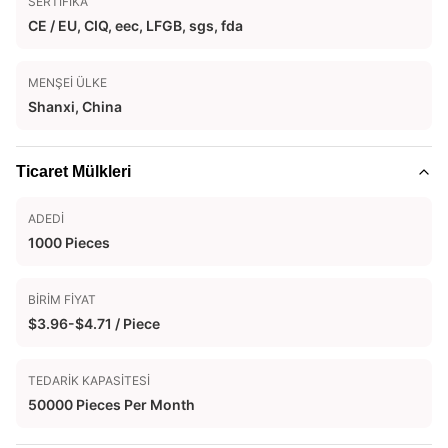
SERTIFIKA
CE / EU, CIQ, eec, LFGB, sgs, fda
MENŞEI ÜLKE
Shanxi, China
Ticaret Mülkleri
ADEDI
1000 Pieces
BIRIM FIYAT
$3.96-$4.71 / Piece
TEDARIK KAPASITESI
50000 Pieces Per Month