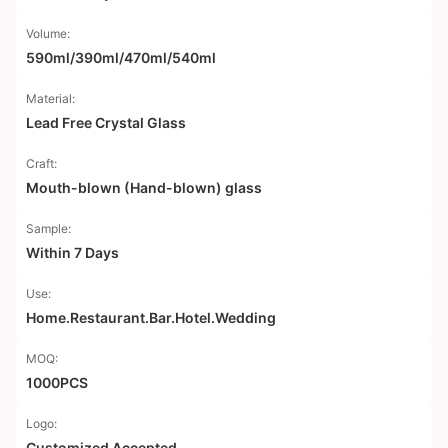
Volume:
590ml/390ml/470ml/540ml
Material:
Lead Free Crystal Glass
Craft:
Mouth-blown (Hand-blown) glass
Sample:
Within 7 Days
Use:
Home.Restaurant.Bar.Hotel.Wedding
MOQ:
1000PCS
Logo:
Customized Accepted