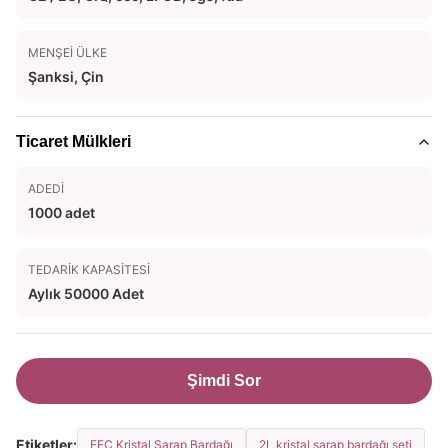
MENŞEI ÜLKE
Şanksi, Çin
Ticaret Mülkleri
ADEDI
1000 adet
TEDARIK KAPASITESI
Aylık 50000 Adet
Şimdi Sor
Etiketler:
EEC Kristal Şarap Bardağı
2L kristal şarap bardağı seti