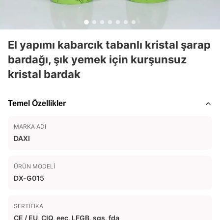
El yapımı kabarcık tabanlı kristal şarap
bardağı, şık yemek için kurşunsuz
kristal bardak
Temel Özellikler
MARKA ADI
DAXI
ÜRÜN MODELI
DX-G015
SERTIFIKA
CE / EU, CIQ, eec, LFGB, sgs, fda