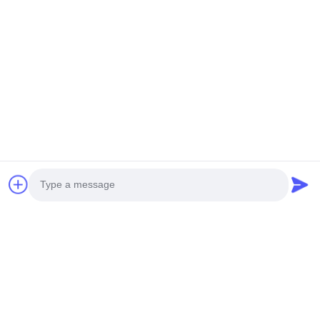
Göndermek
Ana Sayfa
Ürünler
Hakkımızda
Fabrika Turu
Kalite Kontrol
Photo
Bize Ulaşın
Teklif Isteği
tele:
86-29-87882900
Video Call
E-posta:
samning@fromheart.com.cn