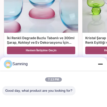
İki Renkli Degrade Buzlu Tabanlı ve 300ml
Kristal Şarap
Şarap, Kokteyl ve Ev Dekorasyonu İçin
Renk Eşitliği
Üfleme Kristal Şarap Kadehi
Seçenekleriyl
Hemen İletişime Geçin
H
Hediye için İ
Samning
7:13 PM
Bize Ulaşın
Good day, what product are you looking for?