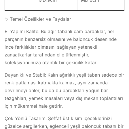
MD:9cm
MD:6cm
Y:16cm
Y:17.5cm
✨ Temel Özellikler ve Faydalar
Kapasite
400ml
260ml
El Yapımı Kalite: Bu ağır tabanlı cam bardaklar, her
parçanın benzersiz olmasını ve baloncuk deseninde
Ağırlık
270g
255g
ince farklılıklar olmasını sağlayan yetenekli
zanaatkarlar tarafından elle üflenmiştir,
Renk
yeşil
yeşil
koleksiyonunuza otantik bir çekicilik katar.
6 adet/kahverengi
6 adet/kahverengi
Paketleme
Dayanıklı ve Stabil: Kalın ağırlıklı yeşil taban sadece bir
kutu, 24 adet/koli
kutu, 24 adet/koli
renk patlaması katmakla kalmaz, aynı zamanda
MOQ
1000 adet
1000 adet
devrilmeyi önler, bu da bu bardakları yoğun bar
tezgahları, yemek masaları veya dış mekan toplantıları
için mükemmel hale getirir.
Çok Yönlü Tasarım: Şeffaf üst kısım içeceklerinizi
güzelce sergilerken, eğlenceli yeşil baloncuk tabanı bir