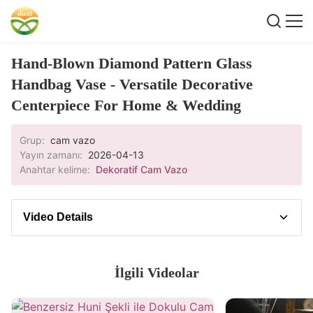
Hand-Blown Diamond Pattern Glass
Handbag Vase - Versatile Decorative
Centerpiece For Home & Wedding
Grup:
cam vazo
Yayın zamanı:
2026-04-13
Anahtar kelime:
Dekoratif Cam Vazo
Video Details
Video Açıklaması
İlgili Videolar
Step into our short showcase to explore the
solution’s standout capabilities. In this video, we