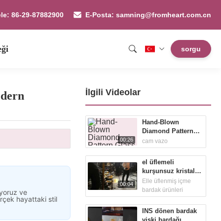
ele: 86-29-87882900
E-Posta: samning@fromheart.com.cn
eği
sorgu
İlgili Videolar
odern
Hand-Blown
Diamond Pattern
Glass Handbag
00:26
cam vazo
Vase - Versatile
Decorative
el üflemeli
Centerpiece for
kurşunsuz kristal
Home & Wedding
şarap sürahisi
Elle üflenmiş içme
00:04
bardak ürünleri
iyoruz ve
rçek hayattaki stil
INS dönen bardak
viski bardağı