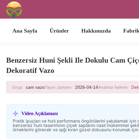
Ana Sayfa
Ürünler
Hakkımızda
Fabri
Benzersiz Huni Şekli Ile Dokulu Cam Çi
Dekoratif Vazo
Grup:
cam vazo
Yayın zamanı:
2026-04-14
Anahtar kelime:
Dek
Video Açıklaması
Pratik ipuçları ve hızlı performans öngörülerini yakalamak için
benzersiz huni tasarımının çiçek saplarını nasıl mükemmel şekil
örneklerini görecek ve ışığı kıran güzel dokusunu korumak için