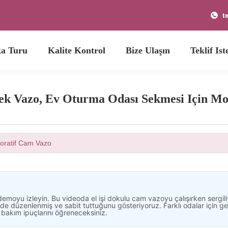
t
ka Turu
Kalite Kontrol
Bize Ulaşın
Teklif Ist
çek Vazo, Ev Oturma Odası Sekmesi Için M
oratif Cam Vazo
 demoyu izleyin. Bu videoda el işi dokulu cam vazoyu çalışırken sergil
de düzenlenmiş ve sabit tuttuğunu gösteriyoruz. Farklı odalar için ge
 bakım ipuçlarını öğreneceksiniz.